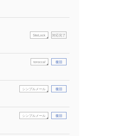
SiteLock
対応完了
torocca!
復旧
シンプルメール
復旧
シンプルメール
復旧