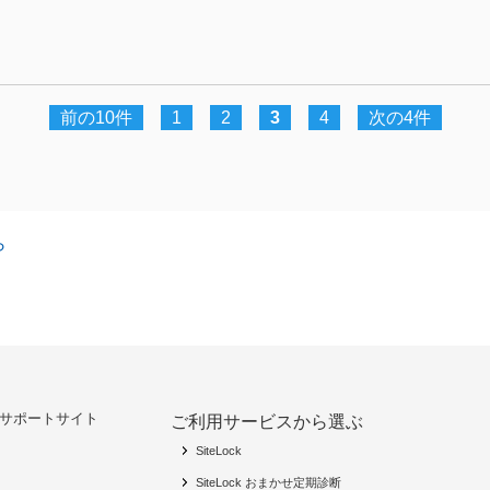
前の10件
1
2
3
4
次の4件
ら
 サポートサイト
ご利用サービスから選ぶ
SiteLock
SiteLock おまかせ定期診断