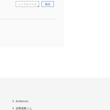
シンプルメール
復旧
ActSecure
攻撃遮断くん