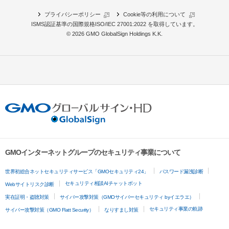
プライバシーポリシー
Cookie等の利用について
ISMS認証基準の国際規格
ISO/IEC 27001:2022 を取得
しています。
© 2026 GMO GlobalSign Holdings K.K.
GMOインターネットグループのセキュリティ事業について
世界初総合ネットセキュリティサービス「GMOセキュリティ24」
パスワード漏洩診断
セキュリティ相談AIチャットボット
Webサイトリスク診断
実在証明・盗聴対策
サイバー攻撃対策（GMOサイバーセキュリティ byイエラエ）
セキュリティ事業の軌跡
サイバー攻撃対策（GMO Flatt Security）
なりすまし対策